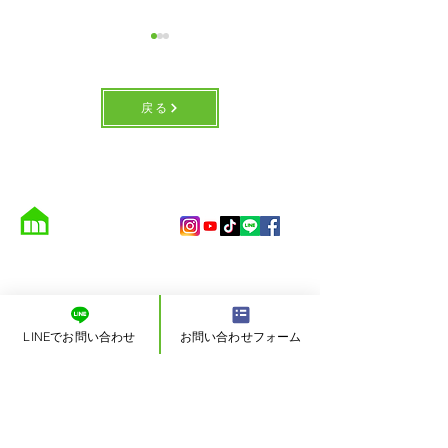
戻る
オーナーチェンジ 一
沼津市岡宮 全5
棟売 投資物件
画分譲地
（有）吉田不動産
創業4４年。これまで培ってきた私達の経験や実績をもとに、
数々の素晴らし
いお客様に
ご愛顧いただいております。
LINEでお問い合わせ
お問い合わせフォーム