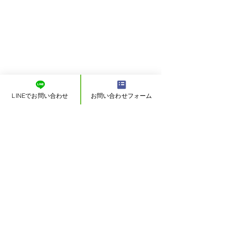
LINEでお問い合わせ
お問い合わせフォーム
戻る
オーナーチェンジ 一
沼津市岡宮 全5
棟売 投資物件
画分譲地
（有）吉田不動産
創業4４年。これまで培ってきた私達の経験や実績をもとに、
数々の素晴らし
いお客様に
ご愛顧いただいております。