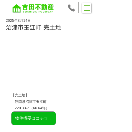
2025年3月14日
沼津市玉江町 売土地
【売土地】
　静岡県沼津市
玉江町
　220.33㎡（66.64坪）
物件概要はコチラ→