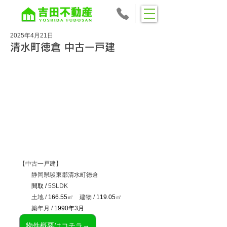
2025年4月21日
清水町徳倉 中古一戸建
【中古一戸建】
　　静岡県駿東郡清水町徳倉
　　間取 / 
5SLDK
土地 / 
166.55
㎡　建物 / 
119.05
㎡
　　築年月 / 
1990年3月
物件概要はコチラ→