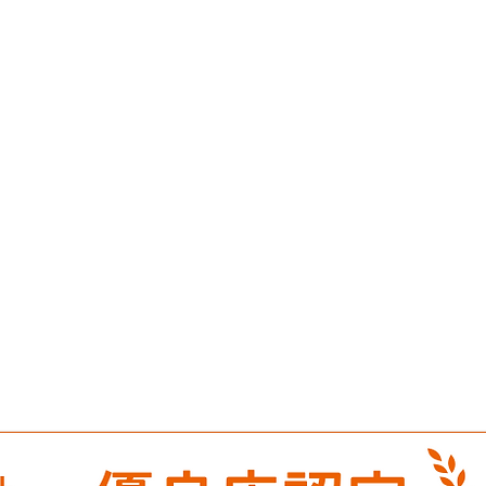
​所在地
〒410-0836
静岡県沼津市吉田町28-27
[ MAP ]​
​お問い合わせ
TEL /
055-933-0222
FAX / 055-932-5557
LINE /
@561qgwy
​お問い合わせフォーム [
TAP
]