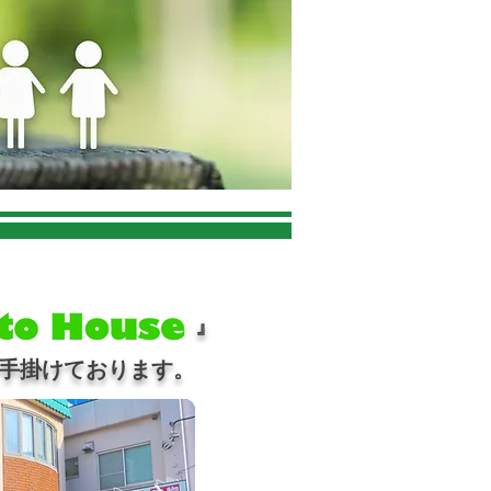
新築一戸建『 』
を手掛けております。