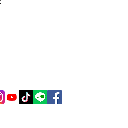
会
ております。